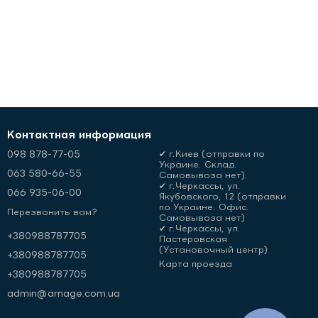
Контактная информация
098 878-77-05
✔ г.Киев (отправки по
Украине. Склад.
063 580-66-55
Самовывоза нет).
✔ г.Черкассы, ул.
066 935-06-00
Якубовского, 12 (отправки
по Украине. Офис.
Перезвонить вам?
Самовывоза нет)
✔ г.Черкассы, ул.
+380988787705
Пастеровская
(Установочный центр)
+380988787705
Карта проезда
+380988787705
admin@arnage.com.ua