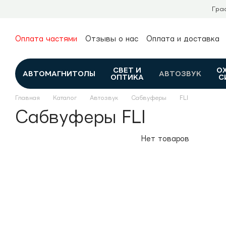
Перейти к основному контенту
Гра
Оплата частями
Отзывы о нас
Оплата и доставка
О нас
Гарантия и возврат
Новости и обзоры
Контакты
Каталог
СВЕТ И
О
АВТОМАГНИТОЛЫ
АВТОЗВУК
ОПТИКА
С
Главная
Каталог
Автозвук
Сабвуферы
FLI
Сабвуферы FLI
Нет товаров