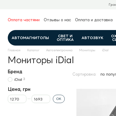
Перейти к основному контенту
Гра
Оплата частями
Отзывы о нас
Оплата и доставка
О нас
Гарантия и возврат
Новости и обзоры
Контакты
Каталог
СВЕТ И
О
АВТОМАГНИТОЛЫ
АВТОЗВУК
ОПТИКА
С
Главная
Каталог
Автоэлектроника
Мониторы
iDial
Мониторы iDial
Бренд
Сортировка:
по попу
3
iDial
Цена, грн
От Цена, грн
До Цена, грн
OK