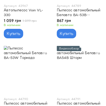
Артикул: 43967
Артикул: 44789
Автопылесос Voin VL-
Пылесос автомобильный
330
Белавто BA-53B
Торнадо
1 059 грн
867 грн
1 099 грн
В наличии
В наличии
Купить
Купить
Видеообзор
Артикул: 44790
Артикул: 44791
Пылесос автомобильный
Пылесос автомобильный