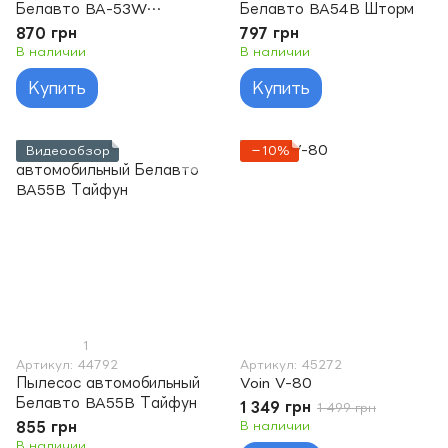
Белавто BA-53W
Белавто BA54B Шторм
Торнадо
870 грн
797 грн
В наличии
В наличии
Купить
Купить
Видеообзор
−10%
1
Артикул: 44792
Артикул: 45272
Пылесос автомобильный
Voin V-80
Белавто BA55B Тайфун
1 349 грн
1 499 грн
855 грн
В наличии
В наличии