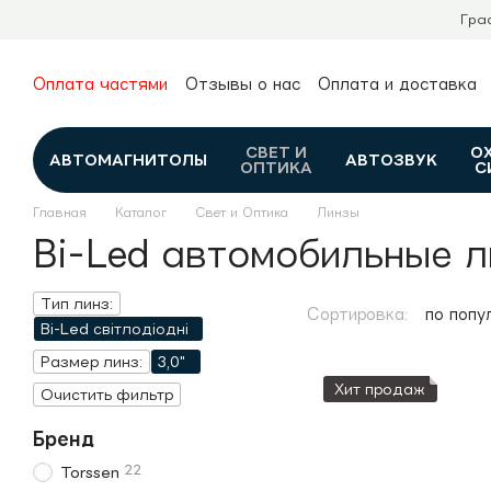
Перейти к основному контенту
Гра
Оплата частями
Отзывы о нас
Оплата и доставка
О нас
Гарантия и возврат
Новости и обзоры
Контакты
Каталог
СВЕТ И
О
АВТОМАГНИТОЛЫ
АВТОЗВУК
ОПТИКА
С
Главная
Каталог
Свет и Оптика
Линзы
Bi-Led автомобильные 
Тип линз:
Сортировка:
по попу
Bi-Led світлодіодні
Размер линз:
3,0"
Хит продаж
Очистить фильтр
Бренд
22
Torssen