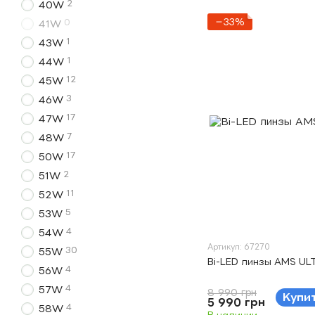
2
40W
−33%
0
41W
1
43W
1
44W
12
45W
3
46W
17
47W
7
48W
17
50W
2
51W
11
52W
5
53W
4
54W
Артикул: 67270
30
55W
Bi-LED линзы AMS ULT
4
56W
4
57W
8 990 грн
Купи
5 990 грн
4
58W