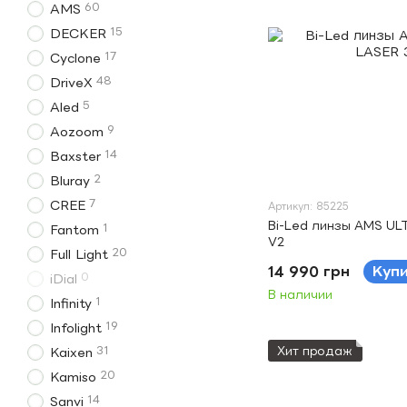
60
AMS
15
DECKER
17
Cyclone
48
DriveX
5
Aled
9
Aozoom
14
Baxster
2
Bluray
7
CREE
Артикул: 85225
Bi-Led линзы AMS ULT
1
Fantom
V2
20
Full Light
14 990 грн
Куп
0
iDial
В наличии
1
Infinity
19
Infolight
31
Хит продаж
Kaixen
20
Kamiso
14
Sanvi