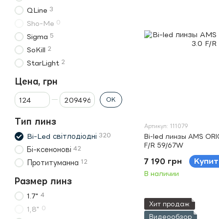
3
QLine
0
Sho-Me
5
Sigma
2
SoKill
2
StarLight
Цена, грн
От Цена, грн
До Цена, грн
OK
Тип линз
Артикул: 111079
320
Bi-Led світлодіодні
Bi-led линзы AMS ORI
F/R 59/67W
42
Бі-ксенонові
7 190 грн
Купит
12
Протитуманна
В наличии
Размер линз
4
1.7"
Хит продаж
0
1,8"
Видеообзор