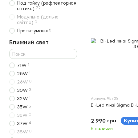
Под гайку (рефлекторная
72
оптика)
Модульне (дальнє
0
світло)
5
Протитуманні
Ближний свет
1
71W
1
25W
0
26W
2
30W
1
32W
Артикул: 95708
Bi-Led лінзі Sigma Bi-
5
35W
0
36W
2 990 грн
Купи
4
37W
В наличии
0
38W