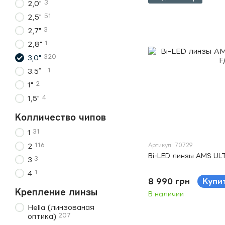
3
2,0"
51
2,5"
3
2,7"
1
2,8"
320
3,0"
1
3.5″
2
1"
4
1,5"
Колличество чипов
31
1
116
Артикул: 70729
2
Bi-LED линзы AMS ULT
3
3
1
4
8 990 грн
Купи
Крепление линзы
В наличии
Hella (линзованая
207
оптика)