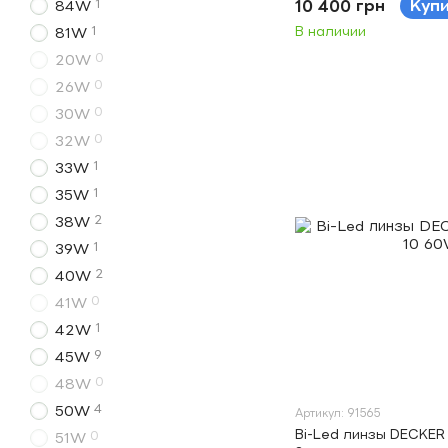
1
10 400 грн
Куп
84W
1
В наличии
81W
0
20W
0
26W
0
30W
0
32W
1
33W
1
35W
2
38W
1
39W
2
40W
0
41W
1
42W
9
45W
0
48W
4
50W
Артикул: 91565
Bi-Led линзы DECKER 
0
51W