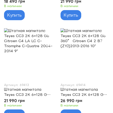
Citroen C4 LA LC C-
Citroen C4 2 B7
18 490 грн
21 990 грн
Triomphe C-Quatre 2004-
(ZYJ)2013-2016 10"
В наличии
В наличии
2014 9"
Купить
Купить
Артикул: 69413
Артикул: 69414
Штатная магнитола
Штатная магнитола
Teyes CC3 2K 6+128 Gb
Teyes CC3 2K 6+128 Gb
Citroen C4 LA LC C-
360° Citroen C4 2 B7
21 990 грн
26 990 грн
Triomphe C-Quatre 2004-
(ZYJ)2013-2016 10"
В наличии
В наличии
2014 9"