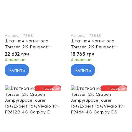
Артикул: 73881
Артикул: 73880
Штатная магнитола
Штатная магнитола
Torssen 2K Peugeot
Torssen 2K Peugeot
301/Citroen Elysee F96128
301/Citroen Elysee F9464
22 632 грн
18 765 грн
4G Carplay DSP
4G Carplay DSP
В наличии
В наличии
Купить
Купить
Подарок
Подарок