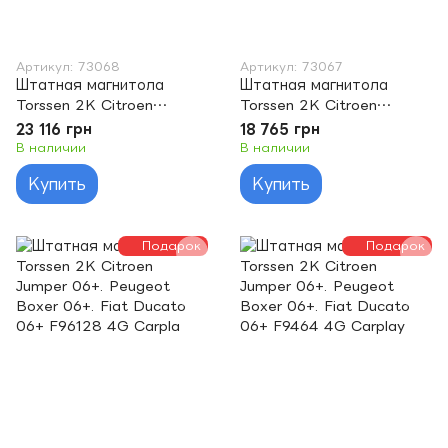
Артикул: 73068
Артикул: 73067
Штатная магнитола
Штатная магнитола
Torssen 2K Citroen
Torssen 2K Citroen
Jumpy/SpaceTourer
Jumpy/SpaceTourer
23 116 грн
18 765 грн
16+/Expert 16+/Vivaro 19+
16+/Expert 16+/Vivaro 19+
В наличии
В наличии
F96128 4G Carplay D
F9464 4G Carplay DS
Купить
Купить
Подарок
Подарок