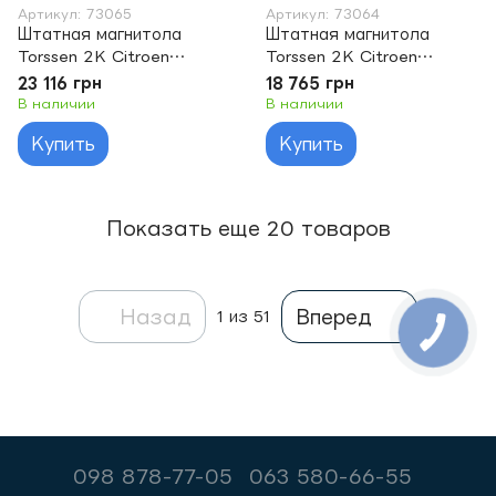
Артикул: 73065
Артикул: 73064
Штатная магнитола
Штатная магнитола
Torssen 2K Citroen
Torssen 2K Citroen
Jumper 06+. Peugeot
Jumper 06+. Peugeot
23 116 грн
18 765 грн
Boxer 06+. Fiat Ducato
Boxer 06+. Fiat Ducato
В наличии
В наличии
06+ F96128 4G Carpla
06+ F9464 4G Carplay
Купить
Купить
Показать еще 20 товаров
Назад
Вперед
1
из 51
098 878-77-05
063 580-66-55