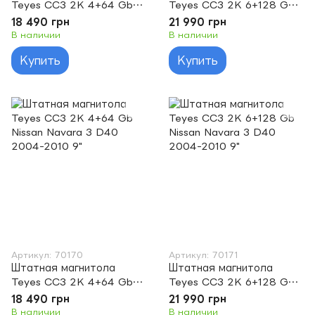
Teyes CC3 2K 4+64 Gb
Teyes CC3 2K 6+128 Gb
Nissan Juke 2010-2014
Nissan Juke 2010-2014
18 490 грн
21 990 грн
(A) 9"
(A) 9"
В наличии
В наличии
Купить
Купить
Артикул: 70170
Артикул: 70171
Штатная магнитола
Штатная магнитола
Teyes CC3 2K 4+64 Gb
Teyes CC3 2K 6+128 Gb
Nissan Navara 3 D40
Nissan Navara 3 D40
18 490 грн
21 990 грн
2004-2010 9"
2004-2010 9"
В наличии
В наличии