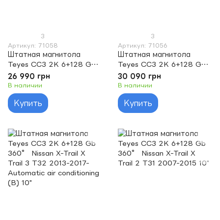
3
3
Артикул: 71058
Артикул: 71056
Штатная магнитола
Штатная магнитола
Teyes CC3 2K 6+128 Gb
Teyes CC3 2K 6+128 Gb
360° Nissan X-Trail X
360° Nissan X-Trail X
26 990 грн
30 090 грн
Trail 3 T32 2013-2017-
Trail 3 T32 2013-2017-
В наличии
В наличии
Manual air conditioning (B)
Automatic air conditioning
Купить
Купить
10"
(C) 10"