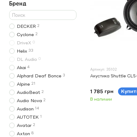
Бренд
2
DECKER
2
Cyclone
0
DriveX
33
Helix
0
DL Audio
4
Akai
Артикул: 35102
3
Alphard Deaf Bonce
Акустика Shuttle CLS
21
Alpine
1 785 грн
Купит
2
AudioBeat
В наличии
2
Audio Nova
14
Audison
1
AUTOTEK
2
Avatar
8
Axton