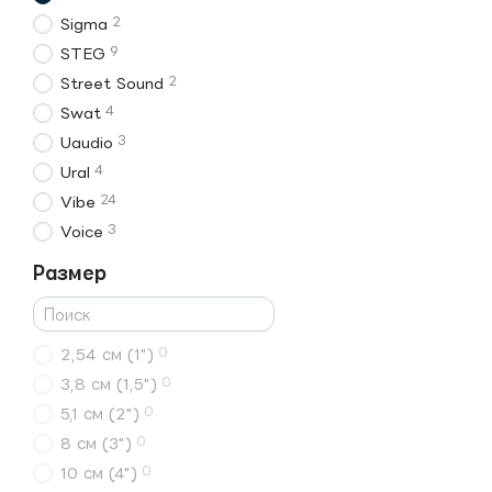
2
Sigma
9
STEG
2
Street Sound
4
Swat
3
Uaudio
4
Ural
24
Vibe
3
Voice
Размер
0
2,54 см (1")
0
3,8 см (1,5")
0
5,1 см (2")
0
8 см (3")
0
10 см (4")