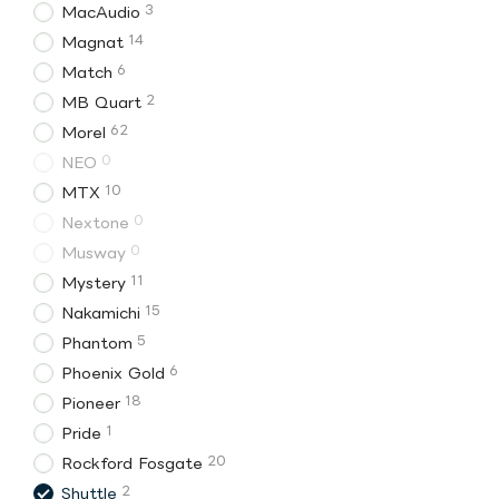
3
MacAudio
14
Magnat
6
Match
2
MB Quart
62
Morel
0
NEO
10
MTX
0
Nextone
0
Musway
11
Mystery
15
Nakamichi
5
Phantom
6
Phoenix Gold
18
Pioneer
1
Pride
20
Rockford Fosgate
2
Shuttle