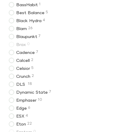
1
BassHabit
5
Best Balance
4
Black Hydra
26
Blam
7
Blaupunkt
0
Brax
7
Cadence
2
Calcell
5
Celsior
2
Crunch
18
DLS
7
Dynamic State
10
Emphaser
6
Edge
4
ESX
22
Eton
0
Fantom