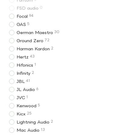
0
FSD audio
94
Focal
5
GAS
30
German Maestro
72
Ground Zero
2
Harman Kardon
43
Hertz
1
Hifonics
2
Infinity
41
JBL
6
JL Audio
1
JVC
5
Kenwood
25
Kicx
2
Lightning Audio
13
Mac Audio