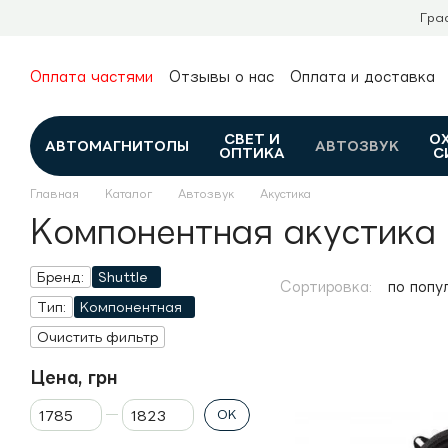
Перейти к основному контенту
Гра
Оплата частями
Отзывы о нас
Оплата и доставка
О нас
Гарантия и возврат
Новости и обзоры
Контакты
Каталог
СВЕТ И
О
АВТОМАГНИТОЛЫ
АВТОЗВУК
ОПТИКА
С
Главная
Каталог
Автозвук
Акустика
Компонентная акустика 
Бренд:
Shuttle
Сортировка:
по попу
Тип:
Компонентная
Очистить фильтр
Цена, грн
От Цена, грн
До Цена, грн
OK