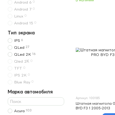
В наличии
0
Android 6
0
Android 7
0
Linux
0
Android 15
Тип экрана
6
IPS
27
QLed
16
QLed 2K
0
Qled 2К
0
TFT
0
IPS 2K
0
Blue Ray
Марка автомобиля
Артикул: 100185
Штатная магнитола 
BYD F3 1 2005-2013
103
Acura