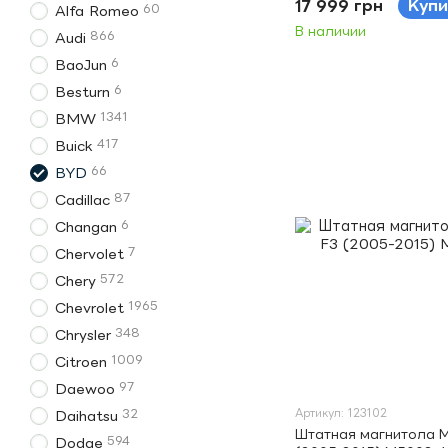
17 999 грн
Купи
60
Alfa Romeo
В наличии
866
Audi
6
BaoJun
6
Besturn
1341
BMW
417
Buick
66
BYD
87
Cadillac
6
Changan
7
Chervolet
572
Chery
1965
Chevrolet
348
Chrysler
1009
Citroen
97
Daewoo
Артикул: 123102
32
Daihatsu
Штатная магнитола 
594
Dodge