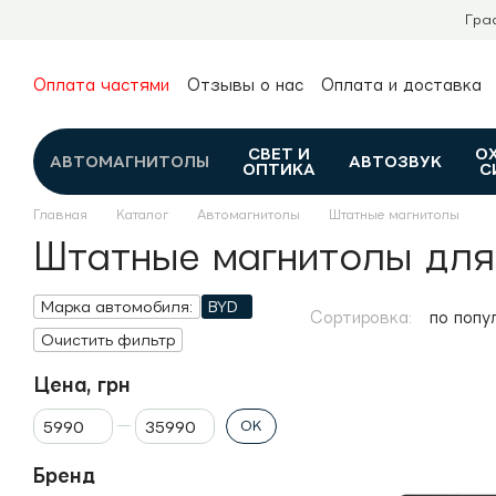
Перейти к основному контенту
Гра
Оплата частями
Отзывы о нас
Оплата и доставка
О нас
Гарантия и возврат
Новости и обзоры
Контакты
Каталог
СВЕТ И
О
АВТОМАГНИТОЛЫ
АВТОЗВУК
ОПТИКА
С
Главная
Каталог
Автомагнитолы
Штатные магнитолы
Штатные магнитолы для
Марка автомобиля:
BYD
Сортировка:
по попу
Очистить фильтр
Цена, грн
От Цена, грн
До Цена, грн
OK
Бренд