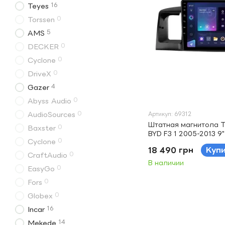
16
Teyes
0
Torssen
5
AMS
0
DECKER
0
Cyclone
0
DriveX
4
Gazer
0
Abyss Audio
0
AudioSources
Артикул: 69312
Штатная магнитола T
0
Baxster
BYD F3 1 2005-2013 9"
0
Cyclone
18 490 грн
Куп
0
CraftAudio
В наличии
0
EasyGo
0
Fors
0
Globex
16
Incar
14
Mekede