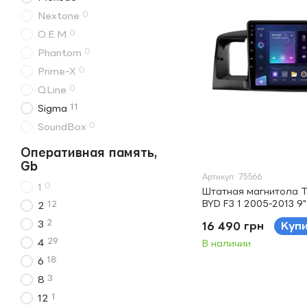
0
Nextone
0
O.E.M
0
Phantom
0
Prime-X
0
QLine
11
Sigma
0
SoundBox
Оперативная память,
Gb
Артикул: 75566
0
1
Штатная магнитола T
BYD F3 1 2005-2013 9"
12
2
2
3
16 490 грн
Куп
29
4
В наличии
18
6
3
8
1
12