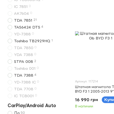
0
IC 7851
0
AK7604
21
TDA 7851
4
TAS6424 DTS
0
YD-7388
1
Toshiba TB2929HQ
0
TDA 7850
0
YDA 7388
2
STPA 008
0
Toshiba 001
4
TDA 7388
Артикул: 117214
0
YD-7388 IC
Штатная магнитола 
0
TDA 7708
BYD F3 1 2005-2013 9"
0
IC TCB001
16 990 грн
Куп
CarPlay/Android Auto
В наличии
50
Да