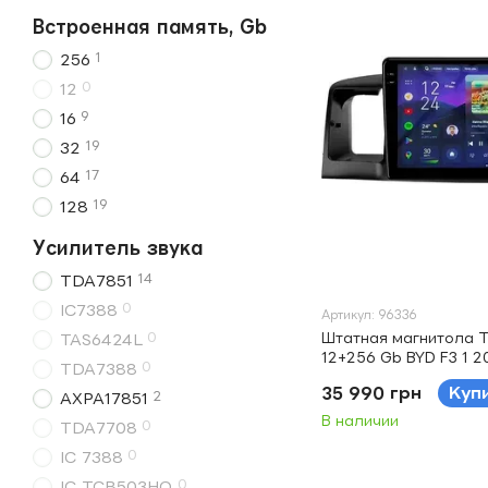
Встроенная память, Gb
1
256
0
12
9
16
19
32
17
64
19
128
Усилитель звука
14
TDA7851
0
IC7388
Артикул: 96336
Штатная магнитола T
0
TAS6424L
12+256 Gb BYD F3 1 2
0
TDA7388
35 990 грн
Куп
2
AXPA17851
В наличии
0
TDA7708
0
IC 7388
0
IC TCB503HQ