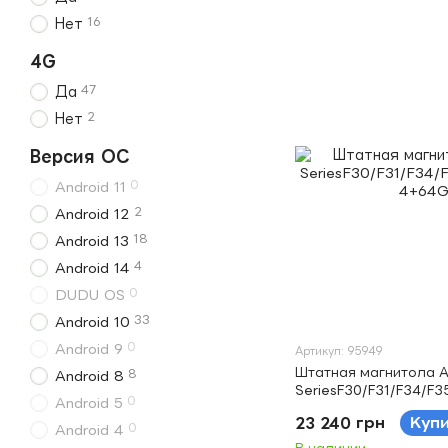
16
Нет
4G
47
Да
2
Нет
Версия ОС
0
Android 11
2
Android 12
18
Android 13
4
Android 14
0
DUDU OS
33
Android 10
0
Android 9
Артикул: 95949
Штатная магнитола 
8
Android 8
SeriesF30/F31/F34/F3
0
Android 5
4+64Gb 12.3"
23 240 грн
Куп
0
Android 4