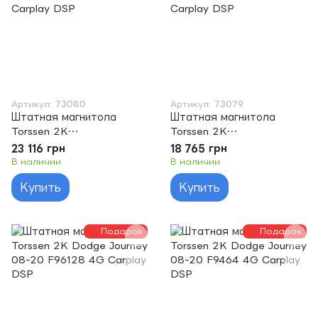
Артикул: 73080
Артикул: 73079
Штатная магнитола
Штатная магнитола
Torssen 2K
Torssen 2K
Dodge/Chrysler/Jeep
Dodge/Chrysler/Jeep
23 116 грн
18 765 грн
universal F106128 4G
universal F10464 4G
В наличии
В наличии
Carplay DSP
Carplay DSP
Купить
Купить
Подарок
Подарок