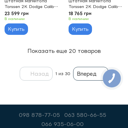
Штатная магнитола
Штатная магнитола
Torssen 2K Dodge Caliber
Torssen 2K Dodge Caliber
2006-2010 F96128 4G
2006-2010 F9464 4G
23 599 грн
18 765 грн
Carplay DSP
Carplay DSP
В наличии
В наличии
Купить
Купить
Показать еще 20 товаров
Назад
Вперед
1
из 30
098 878-77-05
063 580-66-55
066 935-06-00