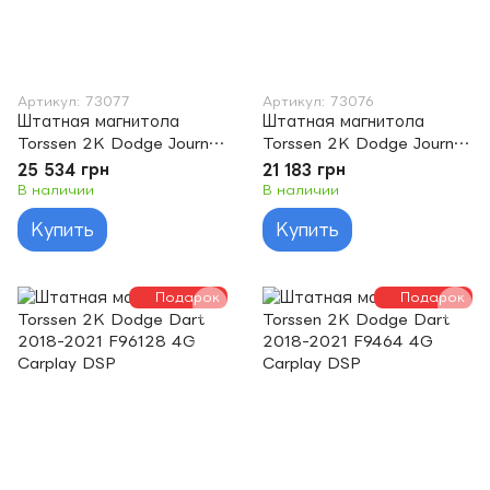
Артикул: 73077
Артикул: 73076
Штатная магнитола
Штатная магнитола
Torssen 2K Dodge Journey
Torssen 2K Dodge Journey
08-20 F96128 4G Carplay
08-20 F9464 4G Carplay
25 534 грн
21 183 грн
DSP
DSP
В наличии
В наличии
Купить
Купить
Подарок
Подарок