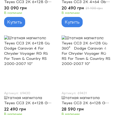
Teyes CC3 2K 6+128 Gb
Teyes CC3 2K 4+64 Gb
360° Dodge Caliber PM
Dodge Caravan 4 For
30 090 грн
20 490 грн
21 100 грн
2009 - 2013 9"
Chrysler Voyager RG RS
В наличии
В наличии
For Town & Country RS
Купить
Купить
2000-2007 10"
Артикул: 69430
Артикул: 69431
Штатная магнитола
Штатная магнитола
Teyes CC3 2K 6+128 Gb
Teyes CC3 2K 6+128 Gb
Dodge Caravan 4 For
360° Dodge Caravan 4
22 490 грн
28 590 грн
Chrysler Voyager RG RS
For Chrysler Voyager RG
В наличии
В наличии