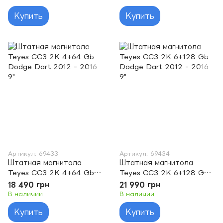
For Town & Country RS
RS For Town & Country RS
Купить
Купить
2000-2007 10"
2000-2007 10"
Артикул: 69433
Артикул: 69434
Штатная магнитола
Штатная магнитола
Teyes CC3 2K 4+64 Gb
Teyes CC3 2K 6+128 Gb
Dodge Dart 2012 - 2016
Dodge Dart 2012 - 2016
18 490 грн
21 990 грн
9"
9"
В наличии
В наличии
Купить
Купить