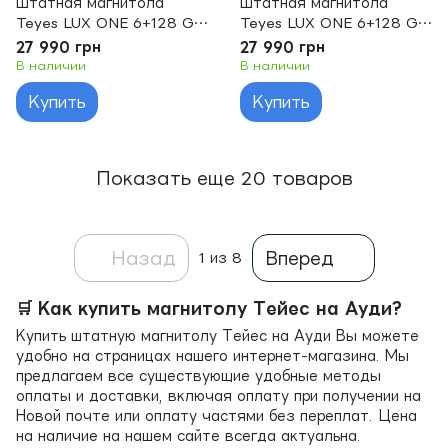
Штатная магнитола
Штатная магнитола
Teyes LUX ONE 6+128 Gb
Teyes LUX ONE 6+128 Gb
Audi A4 B8 (A) 2007-
Audi A6 A6L C7 2011-
27 990 грн
27 990 грн
2015
2014
В наличии
В наличии
Купить
Купить
Показать еще 20 товаров
Назад
Вперед
1
из 8
🛒 Как купить магнитолу Тейес на Ауди?
Купить штатную магнитолу Тейес на Ауди Вы можете
удобно на страницах нашего интернет-магазина. Мы
предлагаем все существующие удобные методы
оплаты и доставки, включая оплату при получении на
Новой почте или оплату частями без переплат. Цена
на наличие на нашем сайте всегда актуальна.