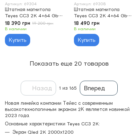
Артикул: 69304
Артикул: 69308
Штатная магнитола
Штатная магнитола
Teyes CC3 2K 4+64 Gb
Teyes CC3 2K 4+64 Gb
BMW X1 E84 2009 -
BMW X5 E39 E53 1999 -
18 390 грн
18 490 грн
19 200 грн
2012 10"
2006 9"
В наличии
В наличии
Купить
Купить
Показать еще 20 товаров
Назад
Вперед
1
из 165
Новая линейка компании Тейес с современным
высокотехнологичным экраном 2К является новинкой
2023 года.
Основные характеристики Teyes CC3 2K:
Экран Qled 2K 2000х1200