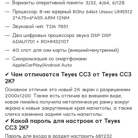
Варианты оперативной памяти: 3/32, 4/64, 6/128
Процессор: 8-ми ядерный 8Ghz 64bit Unisoc UMS512
2*A75+6*A55 ARM 12NM
Звуковой чип: TDA 7851
Два цифровых процессора звука DSP DSP
ADAU1701 + ROHM32107
4G слот для сим карты (внешний+внутренний)
Синхронизация со смартфонами
AppleCarPlay/Android Auto
✔ Чем отличается Teyes CC3 от Teyes CC3
2K?
Основное отличие это новый 2K экран с разрешением
2000х1200. Также есть отличие во внешнем виде,
новая линейка получила металлическую рамку вокруг
экрана и новые закругленные края магнитолы, а также
слегка изменена задняя часть магнитолы.
✔ Какой пароль для настроек от Teyes
CC3 2K?
Пароль для входа в раздел настроить 681232