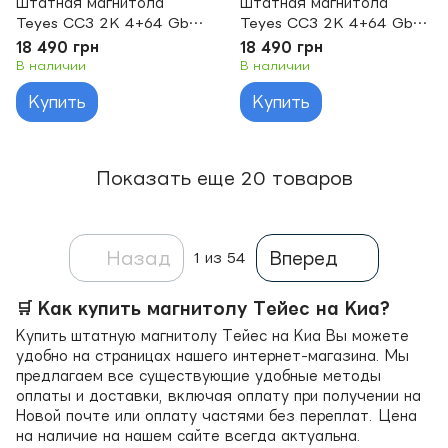
Штатная магнитола
Штатная магнитола
Teyes CC3 2K 4+64 Gb
Teyes CC3 2K 4+64 Gb
Kia Cerato 2 TD 2008-
Kia Cerato 3 YD 2013-
18 490 грн
18 490 грн
2013 (B) 9"
2017 (K3 A) 9"
В наличии
В наличии
Купить
Купить
Показать еще 20 товаров
Назад
Вперед
1
из 54
🛒 Как купить магнитолу Тейес на Киа?
Купить штатную магнитолу Тейес на Киа Вы можете
удобно на страницах нашего интернет-магазина. Мы
предлагаем все существующие удобные методы
оплаты и доставки, включая оплату при получении на
Новой почте или оплату частями без переплат. Цена
на наличие на нашем сайте всегда актуальна.