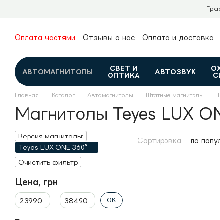
Перейти к основному контенту
Гра
Оплата частями
Отзывы о нас
Оплата и доставка
О нас
Гарантия и возврат
Новости и обзоры
Контакты
Каталог
СВЕТ И
О
АВТОМАГНИТОЛЫ
АВТОЗВУК
ОПТИКА
С
Главная
Каталог
Автомагнитолы
Штатные магнитолы
T
Магнитолы Teyes LUX O
Версия магнитолы:
Сортировка:
по попу
Teyes LUX ONE 360°
Очистить фильтр
Цена, грн
От Цена, грн
До Цена, грн
OK