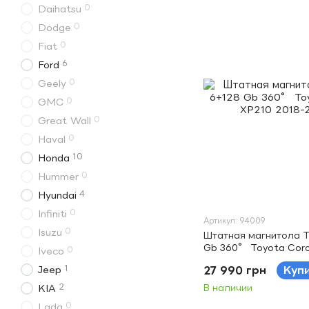
0
Daihatsu
0
Dodge
0
Fiat
6
Ford
0
Geely
0
GMC
0
Great Wall
0
Haval
10
Honda
0
Hummer
4
Hyundai
0
Infiniti
Артикул: 94009
0
Isuzu
Штатная магнитола T
Gb 360° Toyota Corol
0
Iveco
2018-2023 (A) 12.3"
1
Jeep
27 990 грн
Куп
2
KIA
В наличии
0
Lada