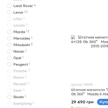
4
Land Rover
12
Lexus
0
Lifan
0
Lincoln
12
Mazda
1
Mercedes
5
Mitsubishi
1
Nissan
1
Opel
1
Peugeot
0
Porsche
0
Ravon
0
Renault
Артикул: 94005
Штатная магнитола T
0
Seat
Gb 360° Mazda 6 Ate
1
Skoda
2018 (B) 12.3"
29 490 грн
Куп
0
SsangYong