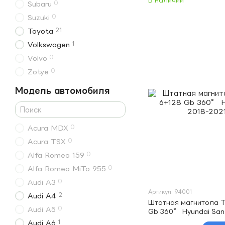
В наличии
0
Subaru
0
Suzuki
21
Toyota
1
Volkswagen
0
Volvo
0
Zotye
Модель автомобиля
0
Acura MDX
0
Acura TSX
0
Alfa Romeo 159
0
Alfa Romeo MiTo 955
0
Audi A3
Артикул: 94001
2
Audi A4
Штатная магнитола T
0
Audi A5
Gb 360° Hyundai San
12.3" (L1)
1
Audi A6