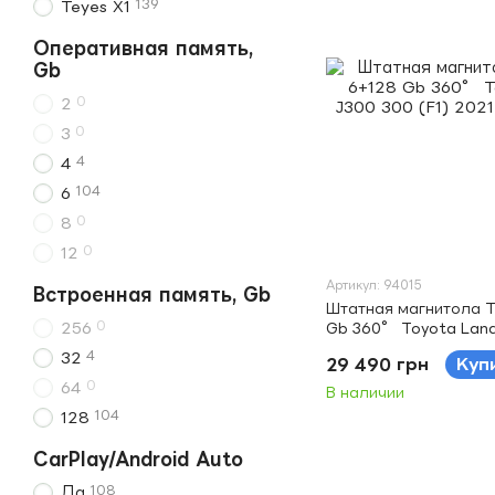
139
Teyes X1
Оперативная память,
Gb
0
2
0
3
4
4
104
6
0
8
0
12
Артикул: 94015
Встроенная память, Gb
Штатная магнитола T
0
256
Gb 360° Toyota Land 
2021-2023 (A) 12.3" (L
4
32
29 490 грн
Куп
0
64
В наличии
104
128
CarPlay/Android Auto
108
Да