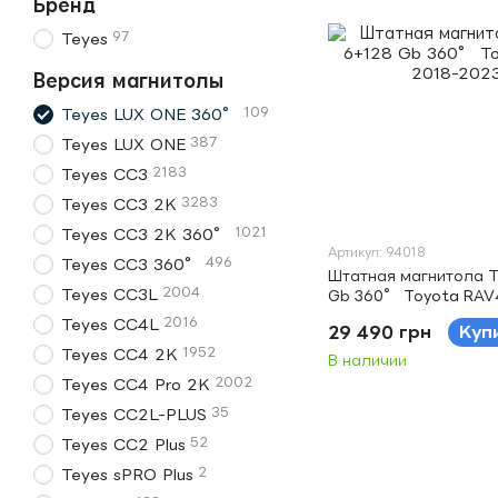
Бренд
97
Teyes
Версия магнитолы
109
Teyes LUX ONE 360°
387
Teyes LUX ONE
2183
Teyes CC3
3283
Teyes CC3 2K
1021
Teyes CC3 2K 360°
Артикул: 94018
496
Teyes CC3 360°
Штатная магнитола T
2004
Teyes CC3L
Gb 360° Toyota RAV
12.3" (L2)
2016
Teyes CC4L
29 490 грн
Куп
1952
Teyes CC4 2K
В наличии
2002
Teyes CC4 Pro 2K
35
Teyes CC2L-PLUS
52
Teyes CC2 Plus
2
Teyes sPRO Plus