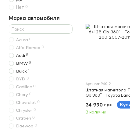
0
Нет
Марка автомобиля
0
Acura
0
Alfa Romeo
5
Audi
8
BMW
1
Buick
0
BYD
Артикул: 94012
0
Cadillac
Штатная магнитола T
0
Chery
Gb 360° Toyota Land 
2015 (B) 12.3" (L3)
0
Chevrolet
34 990 грн
Куп
0
Chrysler
В наличии
0
Citroen
0
Daewoo