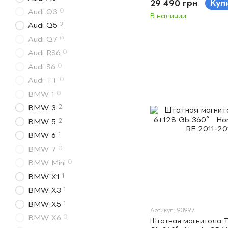
29 490 грн
Куп
0
Audi Q3
В наличии
2
Audi Q5
0
Audi Q7
0
Audi RS6
0
Audi S6
0
Audi TT
0
BMW 1
2
BMW 3
2
BMW 5
1
BMW 6
0
BMW 7
0
BMW Mini
1
BMW X1
1
BMW X3
1
BMW X5
Артикул: 93997
0
BMW X6
Штатная магнитола T