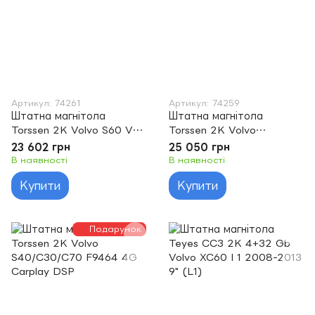
Артикул: 74261
Артикул: 74259
Штатна магнітола
Штатна магнітола
Torssen 2K Volvo S60 V70
Torssen 2K Volvo
XC70 F9464 4G Carplay
S40/C30/C70 F96128 4G
23 602 грн
25 050 грн
DSP
Carplay DSP
В наявності
В наявності
Купити
Купити
Подарунок