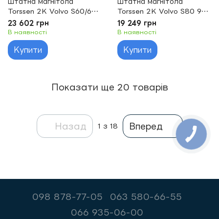
Штатна магнітола
Штатна магнітола
Torssen 2K Volvo S60/60L
Torssen 2K Volvo S80 99-
10-18 F9432 4G Carplay
16 F9432 4G Carplay DSP
23 602 грн
19 249 грн
DSP
В наявності
В наявності
Купити
Купити
Показати ще 20 товарів
Назад
Вперед
1
з 18
098 878-77-05
063 580-66-55
066 935-06-00