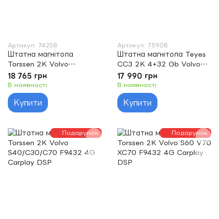
Артикул: 74258
Артикул: 75908
Штатна магнітола
Штатна магнітола Teyes
Torssen 2K Volvo
CC3 2K 4+32 Gb Volvo
S40/C30/C70 F9464 4G
XC60 I 1 2008-2013 9"
18 765 грн
17 990 грн
Carplay DSP
(L1)
В наявності
В наявності
Купити
Купити
Подарунок
Подарунок