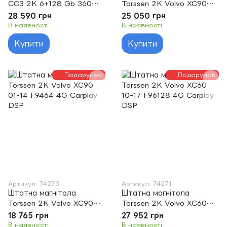
CC3 2K 6+128 Gb 360°
Torssen 2K Volvo XC90
Volvo XC60 I 1 2008-2013
01-14 F96128 4G Carplay
28 590 грн
25 050 грн
9"
DSP
В наявності
В наявності
Купити
Купити
Подарунок
Подарунок
Артикул: 74273
Артикул: 74271
Штатна магнітола
Штатна магнітола
Torssen 2K Volvo XC90
Torssen 2K Volvo XC60
01-14 F9464 4G Carplay
10-17 F96128 4G Carplay
18 765 грн
27 952 грн
DSP
DSP
В наявності
В наявності