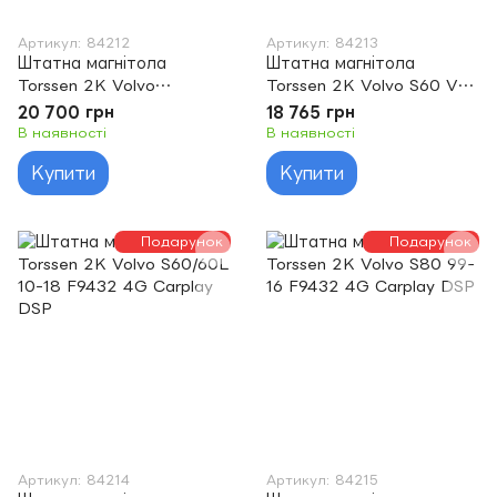
Артикул: 84212
Артикул: 84213
Штатна магнітола
Штатна магнітола
Torssen 2K Volvo
Torssen 2K Volvo S60 V70
S40/C30/C70 F9432 4G
XC70 F9432 4G Carplay
20 700 грн
18 765 грн
Carplay DSP
DSP
В наявності
В наявності
Купити
Купити
Подарунок
Подарунок
Артикул: 84214
Артикул: 84215