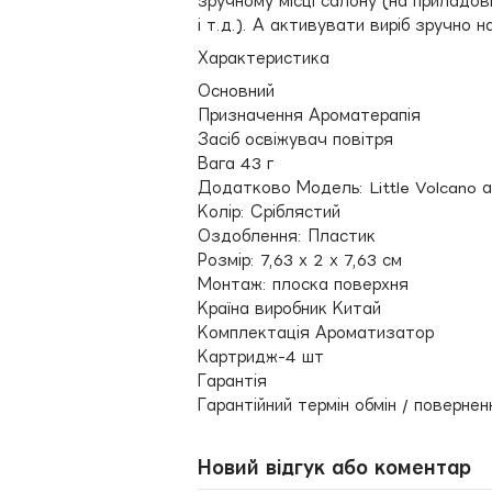
зручному місці салону (на приладові
і т.д.). А активувати виріб зручно 
Характеристика
Основний
Призначення Ароматерапія
Засіб освіжувач повітря
Вага 43 г
Додатково Модель: Little Volcano 
Колір: Сріблястий
Оздоблення: Пластик
Розмір: 7,63 х 2 х 7,63 см
Монтаж: плоска поверхня
Країна виробник Китай
Комплектація Ароматизатор
Картридж-4 шт
Гарантія
Гарантійний термін обмін / поверне
Новий відгук або коментар