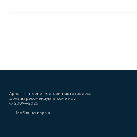
Арнаж - Інтернет-магазин автотоварів.
Друзям рекомендують саме нас.
© 2009—2026
Мобільна версія