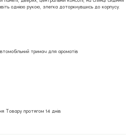
й панелі, дверях, центральній консолі, на спинці сидіння
навіть однією рукою, злегка доторкнувшись до корпусу.
автомобільний тримач для ароматів
ння Товару протягом 14 днів