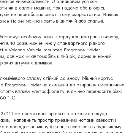
начає універсальність. З однаковим успіхом
 як в салоні машини, так і вдома або в офісі,
духів не передбачає спирт, тому скористатися Baseus
rance Holder можна навіть в дитячій або спальні.
безпечує особливу нано-тверду концентрацію виробу,
я в 10 разів нижче, ніж у стандартного рідкого
tle Volcano Vehicle-mounted Fragrance Holder
м, освіжаючи автомобіль цілий рік, даруючи ніжний,
різких штучних домішок.
люмінієвого сплаву стійкий до зносу. Міцний корпус
ed Fragrance Holder не схильний до стирання і механічних
стоїть впливу ультрафіолету, відмінно переносить різкі
+80 °С.
3х21,1 мм ароматизатор всього за кілька секунд
хів, і наповнить простір приємними нотами свіжості і
а відповідає за міцну фіксацію пристрою в будь-якому