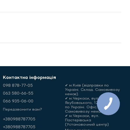
Контактна інформація
098 878-77-05
✔ м.Київ (відправки по
Україні. Склад. Самовивозу
063 580-66-55
немає).
✔ м.Черкаси, вул.
066 935-06-00
Якубовського, 12 (відправки
по Україні. Офіс.
Передзвонити вам?
Самовивозу немає)
✔ м.Черкаси, вул.
+380988787705
Пастерівська
(Установочний центр)
+380988787705