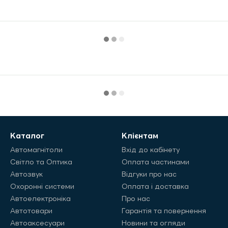
Каталог
Клієнтам
Автомагнітоли
Вхід до кабінету
Світло та Оптика
Оплата частинами
Автозвук
Відгуки про нас
Охоронні системи
Оплата і доставка
Автоелектроніка
Про нас
Автотовари
Гарантія та повернення
Автоаксесуари
Новини та огляди