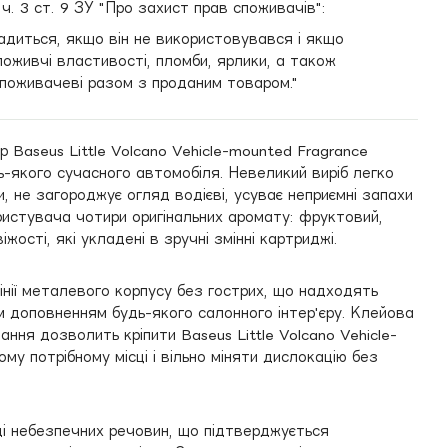
. 3 ст. 9 ЗУ "Про захист прав споживачів":
адиться, якщо він не використовувався і якщо
оживчі властивості, пломби, ярлики, а також
поживачеві разом з проданим товаром."
 Baseus Little Volcano Vehicle-mounted Fragrance
ь-якого сучасного автомобіля. Невеликий виріб легко
и, не загороджує огляд водієві, усуває неприємні запахи
ористувача чотири оригінальних аромату: фруктовий,
іжості, які укладені в зручні змінні картриджі.
 лінії металевого корпусу без гострих, що надходять
м доповненням будь-якого салонного інтер'єру. Клейова
ння дозволить кріпити Baseus Little Volcano Vehicle-
му потрібному місці і вільно міняти дислокацію без
ді небезпечних речовин, що підтверджується