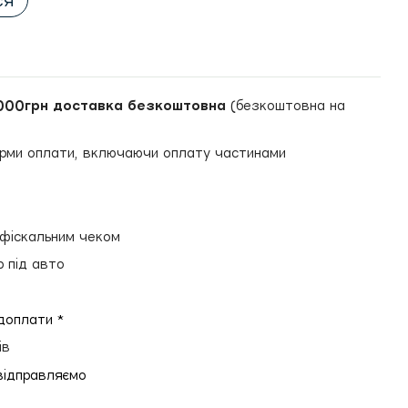
ся
000грн доставка безкоштовна
(безкоштовна на
рми оплати, включаючи оплату частинами
и
 фіскальним чеком
р під авто
едоплати *
ів
відправляємо