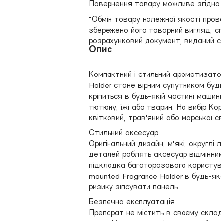
Повернення товару можливе згідно ч
"Обмін товару належної якості пров
збережено його товарний вигляд, сп
розрахунковий документ, виданий с
Опис
Компактний і стильний ароматизатор
Holder стане вірним супутником буд
кріпиться в будь-якій частині машин
тютюну, їжі або тварин. На вибір К
квітковий, трав'яний або морської св
Стильний аксесуар
Оригінальний дизайн, м'які, округлі
деталей роблять аксесуар відмінни
підкладка багаторазового користува
mounted Fragrance Holder в будь-яко
ризику зіпсувати панель.
Безпечна експлуатація
Препарат не містить в своєму скла