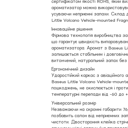
сертифікатом якості ROHS, який виз
ароматизатор можна використовувати
усуваючи неприємні запахи. Склад 
Little Volcano Vehicle-mounted Frag
Інноваційне рішення
Фірмова технологія виробництва за
що гарантує швидкість випаровуванн
ароматизатора. Аромат з Baseus Lit
залишається стабільним і довговічни
витончений, натуральний запах без 
Ергономічний дизайн
Ударостійкий каркас з авіаційного а
Baseus Little Volcano Vehicle-mount
пошкоджень, не окислюється і проти
температурні перепади від -60 до 
Універсальний розмір
Незважаючи на скромні габарити 76,
позбавить салон від неприємних запа
чистоти. Двостороння клейка стрічк