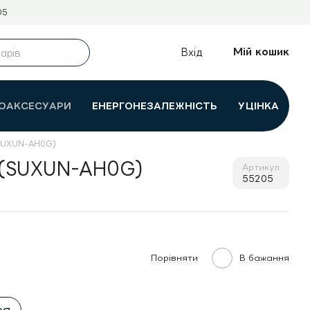
05
Мій кошик
Вхід
ОАКСЕСУАРИ
ЕНЕРГОНЕЗАЛЕЖНІСТЬ
УЦІНКА
 (SUXUN-AH0G)
y (SUXUN-AH0G)
Артикул
55205
Порівняти
В бажання