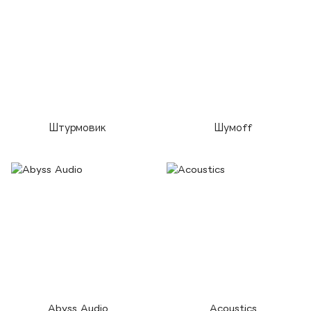
Штурмовик
Шумоff
Abyss Audio
Acoustics