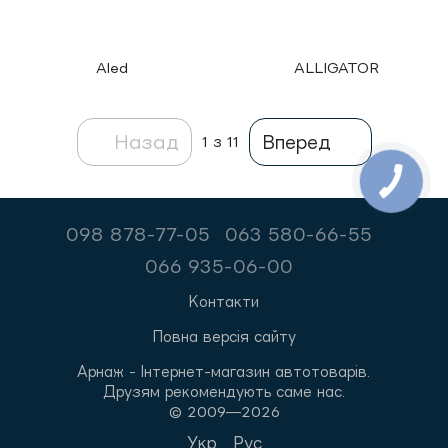
Aled
ALLIGATOR
Назад
Вперед
1
з 11
098 878-77-05
063 580-66-55
066 935-06-00
Контакти
Повна версія сайту
Арнаж - Інтернет-магазин автотоварів.
Друзям рекомендують саме нас.
© 2009—2026
Укр
Рус