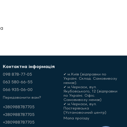
ка
Контактна інформація
098 878-77-05
✔ м.Київ (відправки по
Україні. Склад. Самовивозу
063 580-66-55
немає).
✔ м.Черкаси, вул.
066 935-06-00
Якубовського, 12 (відправки
по Україні. Офіс.
Передзвонити вам?
Самовивозу немає)
✔ м.Черкаси, вул.
+380988787705
Пастерівська
(Установочний центр)
+380988787705
Мапа проїзду
+380988787705