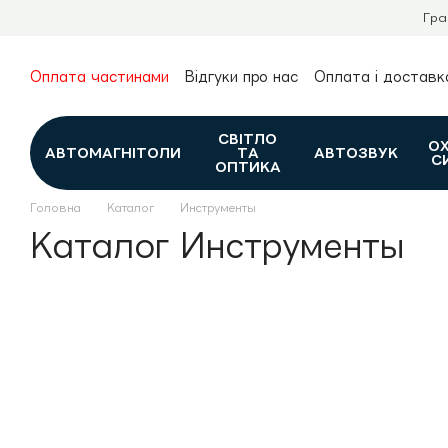
Перейти до основного контенту
Гра
Оплата частинами
Відгуки про нас
Оплата і доставк
Про нас
Гарантія та повернення
Новини та огляди
Контакти
Каталог
СВІТЛО
О
АВТОМАГНІТОЛИ
ТА
АВТОЗВУК
С
ОПТИКА
Головна
Каталог
Инструменты
Каталог Инструменты