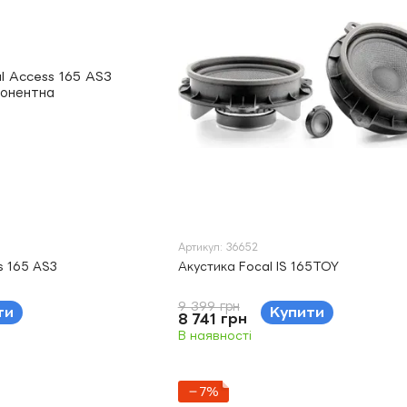
Артикул: 36652
s 165 AS3
Акустика Focal IS 165TOY
9 399 грн
ти
Купити
8 741 грн
В наявності
−7%