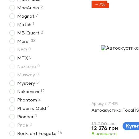
−7%
2
MacAudio
7
Magnat
1
Match
2
MB Quart
33
Morel
0
NEO
5
MTX
0
Nextone
0
Musway
5
Mystery
12
Nakamichi
2
Phantom
Артикул: 71429
4
Phoenix Gold
Автоакустика Focal I
9
Pioneer
13 200 грн
0
Pride
Купи
12 276 грн
16
Rockford Fosgate
В наявності