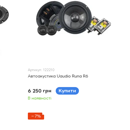
Артикул: 122210
Автоакустика Uaudio Runa R6
6 250 грн
Купити
В наявності
−7%