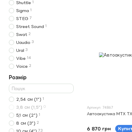
1
Shuttle
1
Sigma
7
STEG
1
Street Sound
2
Swat
3
Uaudio
3
Ural
14
Vibe
2
Voice
Розмір
1
2,54 см (1")
0
3,8 см (1,5")
Артикул: 74867
Автоакустика MTX T
1
5,1 см (2")
2
8 см (3")
6 870 грн
Купи
73
10 см (4")