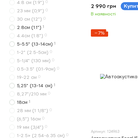
0
4.8 см (1.9")
2 990 грн
Купи
0
23 мм (0,9")
В наявності
0
30 см (12")
1
2.8см (1.1")
−7%
0
4.4см (1.8")
1
5-5.5" (13-14см)
0
1-2" (2.5-5см)
0
5-1/4" (130 мм)
0
0.5-3.5" (0.1-9см)
0
19-22 см
1
5,25" (13-14 см)
0
8,27"/210 мм
1
18см
0
28 мм (1 1/8")
0
(6,5") 16см
0
19 мм (3/4")
Артикул: 124963
0
1-2.5» (2.54-6.35 см)
Автоакустика Focal I