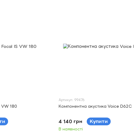
Артикул: 99476
S VW 180
Компонентна акустика Voice D62C
ти
4 140 грн
Купити
В наявності