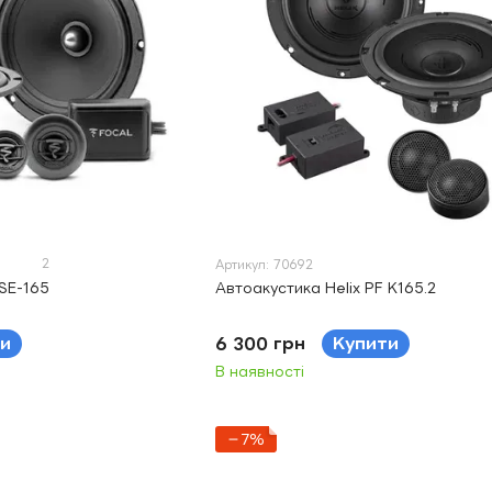
2
Артикул: 70692
SE-165
Автоакустика Helix PF K165.2
и
6 300 грн
Купити
В наявності
−7%