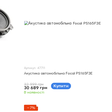
Артикул: 47711
Акустика автомобільна Focal PS165F3E
32 999 грн
Купити
30 689 грн
В наявності
−7%