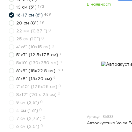
В наявності
173
13 см (5")
469
16-17 см (6")
19
20 см (8")
0
22 мм (0,87 ")
0
25 см (10")
0
4"x6" (10х15 см)
7
5"x7" (12.5х17.5 см)
0
5х10" (130х250 мм)
20
6"x9" (15х22.5 см)
2
6"х8" (15х20 см)
0
7"x10" (17.5х25 см)
0
8х12" (20 х 25 см)
0
9 см (3,5")
0
4 см (1.6")
Артикул: 86833
0
7 см (2,75")
Автоакустика Voice 
0
6 см (2.5")