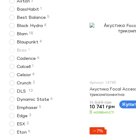
2
Axton
1
BassHabit
5
Best Balance
4
Black Hydra
18
Blam
4
Blaupunkt
0
Brax
6
Cadence
1
Calcell
4
Celsior
2
Crunch
Артикул: 14785
Акустика Focal Acces
13
DLS
трикомпонентна
6
Dynamic State
11 549 грн
Купи
10 741 грн
5
Emphaser
В наявності
3
Edge
3
ESX
−7%
9
Eton