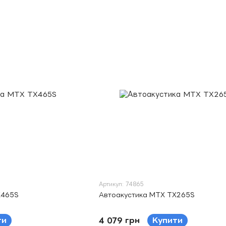
Артикул: 74865
X465S
Автоакустика MTX TX265S
ти
4 079 грн
Купити