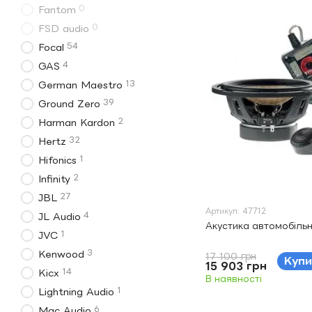
0
Fantom
0
FSD audio
54
Focal
4
GAS
13
German Maestro
39
Ground Zero
2
Harman Kardon
32
Hertz
1
Hifonics
2
Infinity
27
JBL
Артикул: 47712
4
JL Audio
Акустика автомобільн
1
JVC
3
Kenwood
17 100 грн
Купи
15 903 грн
14
Kicx
В наявності
1
Lightning Audio
6
Mac Audio