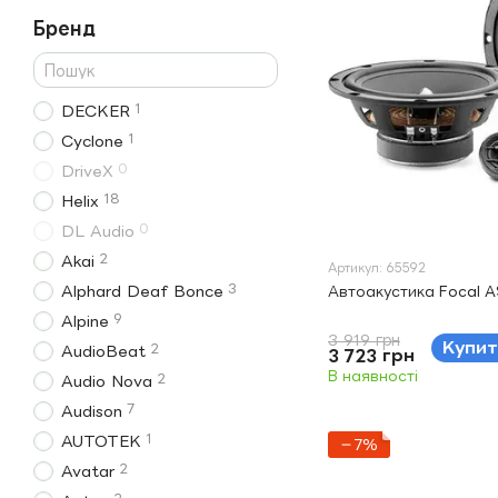
Бренд
1
DECKER
1
Cyclone
0
DriveX
18
Helix
0
DL Audio
2
Akai
Артикул: 65592
3
Alphard Deaf Bonce
Автоакустика Focal A
9
Alpine
3 919 грн
Купит
2
AudioBeat
3 723 грн
В наявності
2
Audio Nova
7
Audison
1
AUTOTEK
−7%
2
Avatar