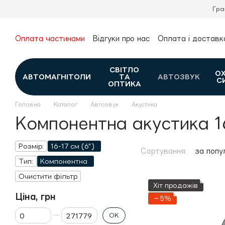
Перейти до основного контенту
Гра
Оплата частинами
Відгуки про нас
Оплата і доставк
Про нас
Гарантія та повернення
Новини та огляди
Контакти
Каталог
СВІТЛО
О
АВТОМАГНІТОЛИ
ТА
АВТОЗВУК
С
ОПТИКА
Головна
Каталог
Автозвук
Акустика
Компонентна акустика 1
Розмір:
16-17 см (6")
Сортування:
за попу
Тип:
Компонентна
Очистити фільтр
Хіт продажів
Ціна, грн
−5%
Від Ціна, грн
До Ціна, грн
ОК