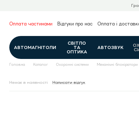
Перейти до основного контенту
Гра
Оплата частинами
Відгуки про нас
Оплата і доставк
Про нас
Гарантія та повернення
Новини та огляди
Контакти
Каталог
СВІТЛО
О
АВТОМАГНІТОЛИ
ТА
АВТОЗВУК
С
ОПТИКА
Головна
Каталог
Охоронні системи
Механічні блокіратори
Немає в наявності
Написати відгук