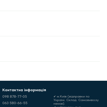
Контактна інформація
098 878-77-05
✔ м.Київ (відправки по
Україні. Склад. Самовивозу
063 580-66-55
немає).