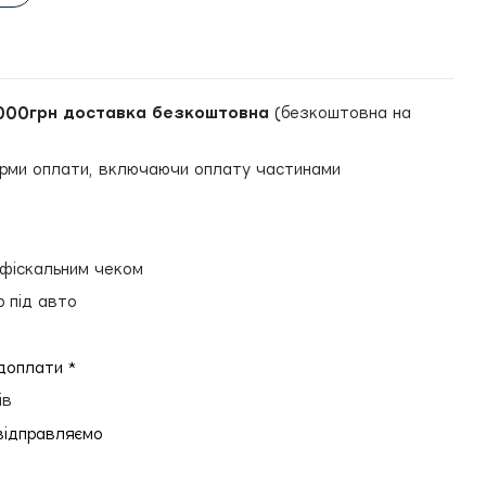
000грн доставка безкоштовна
(безкоштовна на
рми оплати, включаючи оплату частинами
и
 фіскальним чеком
р під авто
едоплати *
ів
відправляємо