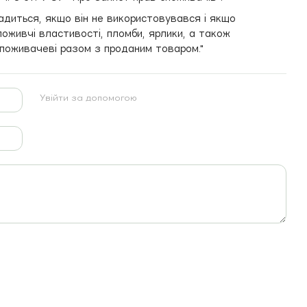
адиться, якщо він не використовувався і якщо
оживчі властивості, пломби, ярлики, а також
поживачеві разом з проданим товаром."
Увійти за допомогою