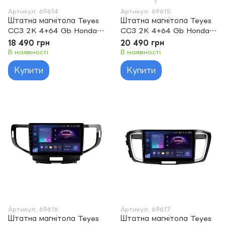
1
Артикул: 69614
Артикул: 69615
Штатна магнітола Teyes
Штатна магнітола Teyes
CC3 2K 4+64 Gb Honda
CC3 2K 4+64 Gb Honda
Accord 10 CV X 2017 -
Accord 7 CM UC CL
18 490 грн
20 490 грн
2021 9"
2005-2008 10"
В наявності
В наявності
Купити
Купити
Артикул: 69616
Артикул: 69617
Штатна магнітола Teyes
Штатна магнітола Teyes