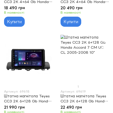
CC3 2K 4+64 Gb Honda
CC3 2K 4+64 Gb Honda
Accord 8 2008-2012 9"
Accord 9 CR 2012-2018
18 490 грн
20 490 грн
10"
В наявності
В наявності
Купити
Купити
1
Артикул: 69618
Артикул: 69619
Штатна магнітола Teyes
Штатна магнітола Teyes
CC3 2K 6+128 Gb Honda
CC3 2K 6+128 Gb Honda
Accord 10 CV X 2017 -
Accord 7 CM UC CL
21 990 грн
22 490 грн
2021 9"
2005-2008 10"
В наявності
В наявності