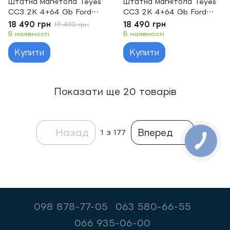
Штатна магнітола Teyes
Штатна магнітола Teyes
CC3 2K 4+64 Gb Ford
CC3 2K 4+64 Gb Ford
Fiesta 6 Mk 6 2008-2013
Fiesta Mk 6 (F1) 2009-
18 490 грн
18 490 грн
19 490 грн
9"
2018 9"
В наявності
В наявності
Купити
Купити
Показати ще 20 товарів
Назад
Вперед
1
з 177
098 878-77-05
063 580-66-55
066 935-06-00