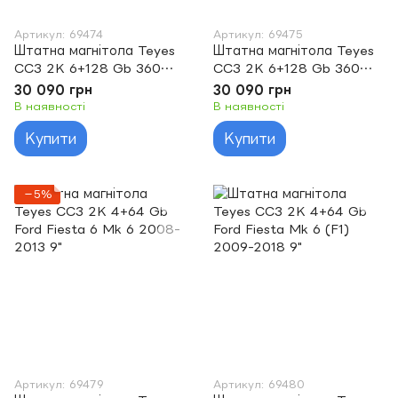
Артикул: 69474
Артикул: 69475
Штатна магнітола Teyes
Штатна магнітола Teyes
CC3 2K 6+128 Gb 360°
CC3 2K 6+128 Gb 360°
Ford F150 P415 Raptor
Ford F150 P415 Raptor
30 090 грн
30 090 грн
2008-2014 (A) 9"
2008-2014 (B) 9"
В наявності
В наявності
Купити
Купити
−5%
Артикул: 69479
Артикул: 69480