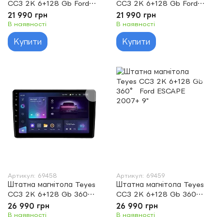
CC3 2K 6+128 Gb Ford
CC3 2K 6+128 Gb Ford
Escape 1 2000-2007 9"
ESCAPE 2007+ 9"
21 990 грн
21 990 грн
В наявності
В наявності
Купити
Купити
Артикул: 69458
Артикул: 69459
Штатна магнітола Teyes
Штатна магнітола Teyes
CC3 2K 6+128 Gb 360°
CC3 2K 6+128 Gb 360°
Ford Escape 1 2000-2007
Ford ESCAPE 2007+ 9"
26 990 грн
26 990 грн
9"
В наявності
В наявності