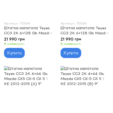
Артикул: 70064
Артикул: 70066
Штатна магнітола Teyes
Штатна магнітола Teyes
CC3 2K 6+128 Gb Mazda
CC3 2K 6+128 Gb Mazda
6 3 GL GJ 2012-2017 (A)
Mazda6 GG 2002-2007
21 990 грн
21 990 грн
9"
9"
В наявності
В наявності
Купити
Купити