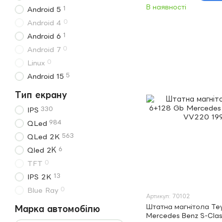
В наявності
1
Android 5
0
Android 4
1
Android 6
0
Android 7
0
Linux
5
Android 15
Тип екрану
330
IPS
984
QLed
563
QLed 2K
6
Qled 2К
0
TFT
13
IPS 2K
0
Blue Ray
Артикул: 70102
Штатна магнітола Te
Марка автомобілю
Mercedes Benz S-Cla