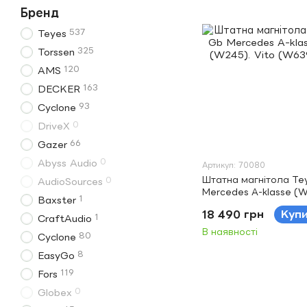
Бренд
537
Teyes
325
Torssen
120
AMS
163
DECKER
93
Cyclone
0
DriveX
66
Gazer
0
Abyss Audio
Артикул: 70080
Штатна магнітола Te
0
AudioSources
Mercedes A-klasse (W
1
Baxster
(W245). Vito (W639).
18 490 грн
Куп
1
CraftAudio
В наявності
80
Cyclone
8
EasyGo
119
Fors
0
Globex