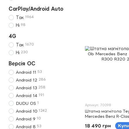
CarPlay/Android Auto
1964
Так
98
Ні
4G
1670
Так
230
Ні
Версія ОС
53
Android 11
286
Android 12
258
Android 13
191
Android 14
1
DUDU OS
Артикул: 70098
1242
Android 10
Штатна магнітола Te
Mercedes Benz R-Cla
10
Android 9
R320 2005-2009 9"
18 490 грн
Куп
53
Android 8