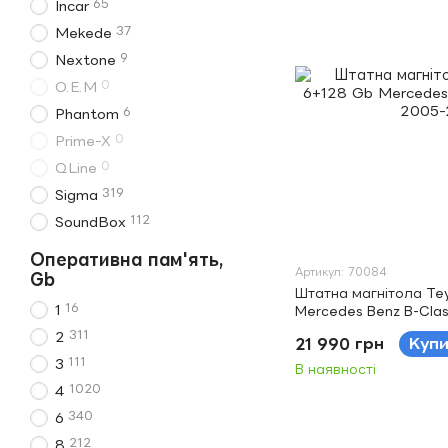
65
Incar
37
Mekede
9
Nextone
0
O.E.M
6
Phantom
0
Prime-X
0
QLine
319
Sigma
112
SoundBox
Оперативна пам'ять,
Артикул: 70084
Gb
Штатна магнітола Te
16
1
Mercedes Benz B-Clas
311
2
21 990 грн
Куп
111
3
В наявності
1020
4
340
6
212
8