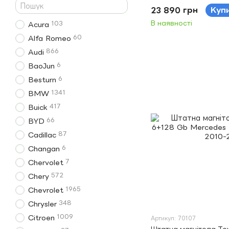
2005 9"
23 890 грн
Куп
В наявності
103
Acura
60
Alfa Romeo
866
Audi
6
BaoJun
6
Besturn
1341
BMW
417
Buick
66
BYD
87
Cadillac
6
Changan
7
Chervolet
572
Chery
1965
Chevrolet
348
Chrysler
1009
Citroen
Артикул: 70107
Штатна магнітола Te