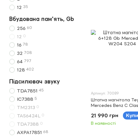
35
12
Вбудована пам'ять, Gb
60
256
0
12
78
16
708
32
797
64
402
128
Підсилювач звуку
45
TDA7851
Артикул: 70089
5
IC7388
Штатна магнітола Te
Mercedes Benz C Cla
0
TM2313
2011 9"
21 990 грн
Куп
0
TAS6424L
В наявності
0
TDA7388
68
AXPA17851