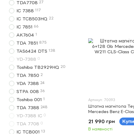
27
TDA7708
117
IC 7388
22
IC TCB503HQ
66
IC 7851
1
AK7604
875
TDA 7851
138
TAS6424 DTS
0
YD-7388
20
Toshiba TB2929HQ
2
TDA 7850
24
YDA 7388
36
STPA 008
1
Toshiba 001
Артикул: 70093
Штатна магнітола Te
248
TDA 7388
Mercedes Benz E-Clas
0
YD-7388 IC
Class C219 2002-2010
21 990 грн
Куп
0
TDA 7708
В наявності
13
IC TCB001