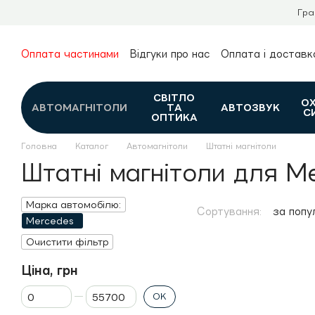
Перейти до основного контенту
Гра
Оплата частинами
Відгуки про нас
Оплата і доставк
Про нас
Гарантія та повернення
Новини та огляди
Контакти
Каталог
СВІТЛО
О
АВТОМАГНІТОЛИ
ТА
АВТОЗВУК
С
ОПТИКА
Головна
Каталог
Автомагнітоли
Штатні магнітоли
Штатні магнітоли для M
Марка автомобілю:
Сортування:
за попу
Mercedes
Очистити фільтр
Ціна, грн
Від Ціна, грн
До Ціна, грн
ОК