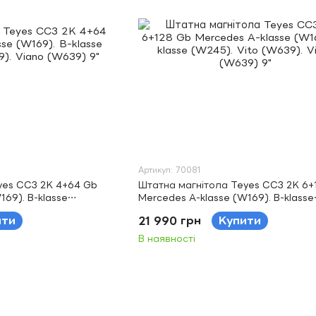
Артикул: 70081
yes CC3 2K 4+64 Gb
Штатна магнітола Teyes CC3 2K 6+
169). B-klasse
Mercedes A-klasse (W169). B-klasse
 Viano (W639) 9"
(W245). Vito (W639). Viano (W639)
ити
21 990 грн
Купити
В наявності