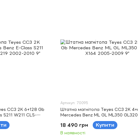
Артикул: 70095
yes CC3 2K 6+128 Gb
Штатна магнітола Teyes CC3 2K 4+
s S211 W211 CLS-
Mercedes Benz ML GL ML350 GL320
 9"
2005-2009 9"
ити
18 490 грн
Купити
В наявності