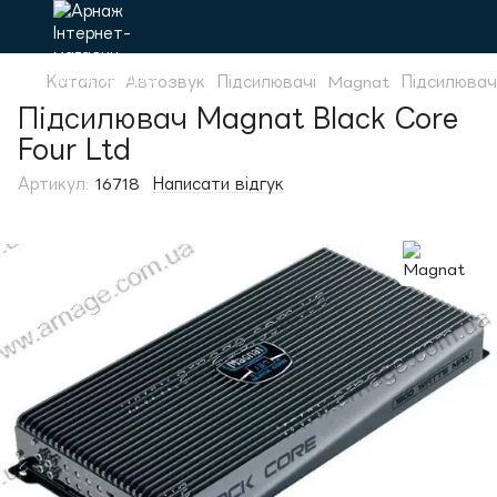
Каталог
Автозвук
Підсилювачі
Magnat
Підсилювач
Підсилювач Magnat Black Core
Four Ltd
Артикул:
16718
Написати відгук