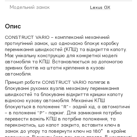
Модельний замок
Lexus GX
Опис
CONSTRUCT VARIO – комплексний механічний
протиугінний замок, що одночасно блокує коробку
перемикання швидкостей (КПШ) та відкриття капоту.
Має унікальну конструкцію для конкретної моделі
автомобіля та КПШ. Встановлюється за допомогою
зривних болтів на штатні кріплення в кузові
автомобіля.
Принцип роботи CONSTRUCT VARIO полягає в
блокуванні рухомих вузлів механізму перемикання
швидкостей та блокуванні відкриття кришки капоту
відносно кузову автомобіля. Механічні КПШ
блокуються в положенні “R”- задній хід, а автоматичні
– в положенні “P”- паркінг. Для замикання потрібно
перевести важіль КПШ в потрібне положення, та
переконатись, що капот закрито, вставити ключ в
замок до упору та повернути ключ на 180° в крайнє