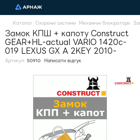
Каталог
Охоронні системи
Механічні блокіратори
За
Замок КПШ + капоту Construct
GEAR+HL-actual VARIO 1420c-
019 LEXUS GX A 2KEY 2010-
Артикул:
50910
Написати відгук