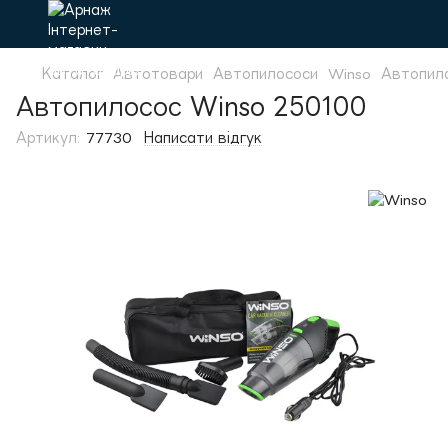
Каталог
Автотовари
Автопилососи
Winso
Автопил
Автопилосос Winso 250100
Артикул:
77730
Написати відгук