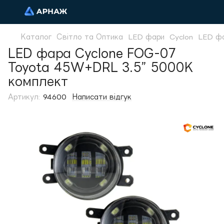
Каталог
Світло та Оптика
LED фари
Cyclon
LED фа
LED фара Cyclone FOG-07
Toyota 45W+DRL 3.5” 5000K
комплект
Артикул:
94600
Написати відгук